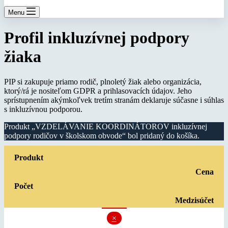
Menu
Profil inkluzívnej podpory
žiaka
PIP si zakupuje priamo rodič, plnoletý žiak alebo organizácia,
ktorý/rá je nositeľom GDPR a prihlasovacích údajov. Jeho
sprístupnením akýmkoľvek tretím stranám deklaruje súčasne i súhlas
s inkluzívnou podporou.
Produkt „VZDELÁVANIE KOORDINÁTOROV inkluzívnej
podpory rodičov v školskom obvode“ bol pridaný do košíka.
Odobrať
Produkt
položku
Cena
Počet
Medzisúčet
×