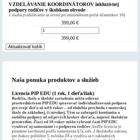
VZDELÁVANIE KOORDINÁTOROV inkluzívnej
podpory rodičov v školskom obvode
1 osoba (vzdelávanie sa otvorí pri minimálnom počte účastníkov 10)
399,00
€
množstvo
VZDELÁVANIE
399,00
€
KOORDINÁTOROV
inkluzívnej
Aktualizovať košík
podpory
rodičov
v
školskom
obvode1
Naša ponuka produktov a služieb
osoba
(vzdelávanie
sa
Licencia PIP EDU (1 rok, 1 dieťa/žiak)
otvorí
Rodičia, školy a školské zariadenia môžu odteraz
pri
prostredníctvom PIP EDU spravovať individualizovanú podporu
minimálnom
pre svoje dieťa už od 6 rokov – od obdobia prechodu z materskej
školy do základnej, či strednej. Tým sa zabezpečí kontinuita a
počte
stabilita podpory už od prvých krokov dieťaťa, naprieč školským
účastníkov
prostredím.
Žiaci od 10 rokov môžu vybrané časti PIP EDU
10)
využívať aj samostatne i s podporou rodičov
, keďže licencia je
primárne navrhnutá podľa usmernenia §7a, ods. 2 školského zákona,
pre žiakov približne 5. ročníka ZŠ a využíva sa v základných