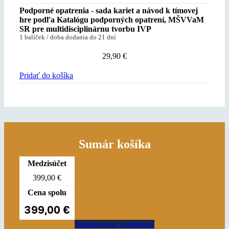
Podporné opatrenia - sada kariet a návod k tímovej
hre podľa Katalógu podporných opatrení, MŠVVaM
SR pre multidisciplinárnu tvorbu IVP
1 balíček / doba dodania do 21 dní
29,90
€
Pridať do košíka
Sumár košíka
Medzisúčet
399,00
€
Cena spolu
399,00
€
Skontrolovať a objednať