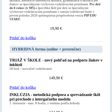
školách, stredných odborných školách, gymnáziách a školách pre
žiakov so špeciálnymi výchovno-vzdelávacími potrebami.
Pre deti
do 6 rokov (v MŠ)
a špecifiká škôl pre deti so špeciálnymi
výchovno-vzdelávacími potrebami v ranom vzdelávaní bude v
prvom polroku 2026 sprístupnená prispôsobená verzia
PIP EDU
START.
19,90
€
Pridať do košíka
HYBRIDNÁ forma (online + prezenčne)
TRIÁŽ V ŠKOLE - nový pohľad na podporu žiakov v
inklúzii
56 hod. / inovačné vzdelávanie
149,90
€
Pridať do košíka
INKLÚZIA - metodická podpora a sprevádzanie škôl
pri prechode z intergačného modelu
1. stretnutie - max. 8 hodín, v termíne podľa dohody