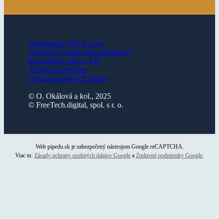
Objednávka PIP licencie
Všeobecné obchodné podmienky
Manuál pre prácu s PIP
Technická príručka
Ochrana osobných údajov
© O. Okálová a kol., 2025
© FreeTech.digital, spol. s r. o.
Web pipedu.sk je zabezpečený nástrojom Google reCAPTCHA.
Viac tu:
Zásady ochrany osobných údajov Google
a
Zmluvné podmienky Google
.