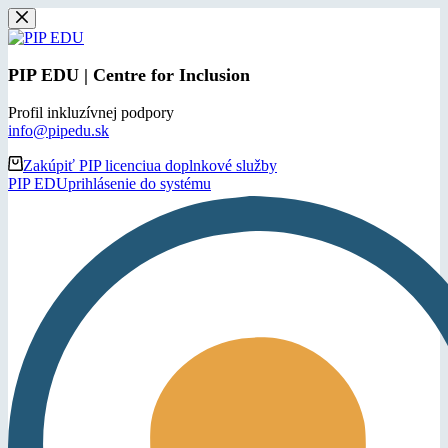
Skip
to
content
PIP EDU | Centre for Inclusion
Profil inkluzívnej podpory
info@pipedu.sk
Zakúpiť PIP licenciu
a doplnkové služby
PIP EDU
prihlásenie do systému