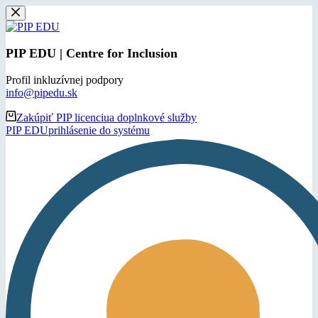
Skip
to
content
PIP EDU | Centre for Inclusion
Profil inkluzívnej podpory
info@pipedu.sk
Zakúpiť PIP licenciu
a doplnkové služby
PIP EDU
prihlásenie do systému