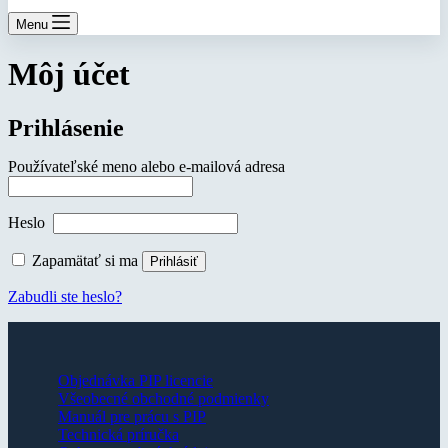
Menu
Môj účet
Prihlásenie
Povinné
Používateľské meno alebo e-mailová adresa
Povinné
Heslo
Zapamätať si ma
Prihlásiť
Zabudli ste heslo?
Objednávka PIP licencie
Všeobecné obchodné podmienky
Manuál pre prácu s PIP
Technická príručka