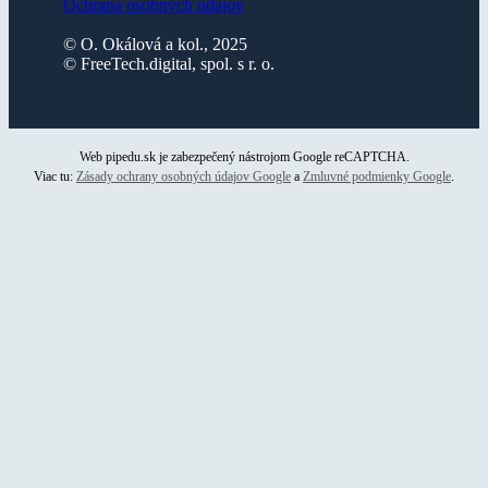
Ochrana osobných údajov
© O. Okálová a kol., 2025
© FreeTech.digital, spol. s r. o.
Web pipedu.sk je zabezpečený nástrojom Google reCAPTCHA.
Viac tu:
Zásady ochrany osobných údajov Google
a
Zmluvné podmienky Google
.