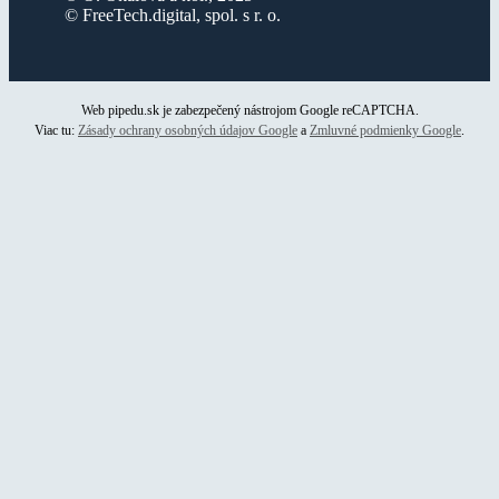
© FreeTech.digital, spol. s r. o.
Web pipedu.sk je zabezpečený nástrojom Google reCAPTCHA.
Viac tu:
Zásady ochrany osobných údajov Google
a
Zmluvné podmienky Google
.