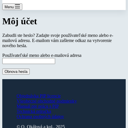
Menu
Môj účet
Zabudli ste heslo? Zadajte svoje používateľské meno alebo e-
mailovú adresu. E-mailom vám zašleme odkaz na vytvorenie
nového hesla.
Povinné
Používateľské meno alebo e-mailová adresa
Obnova hesla
Objednávka PIP licencie
Všeobecné obchodné podmienky
Manuál pre prácu s PIP
Technická príručka
Ochrana osobných údajov
© O. Okálová a kol., 2025