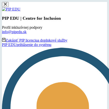
Skip
to
content
PIP EDU | Centre for Inclusion
Profil inkluzívnej podpory
info@pipedu.sk
Zakúpiť PIP licenciu
a doplnkové služby
PIP EDU
prihlásenie do systému